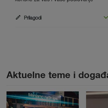
edit
Prilagodi
Aktuelne teme i događa