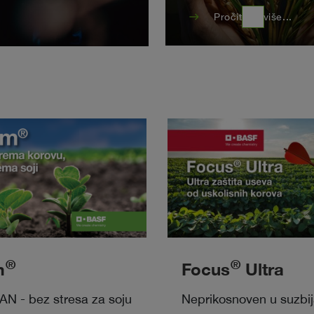
east
Pročitajte više...
®
®
m
Focus
Ultra
N - bez stresa za soju
Neprikosnoven u suzbij