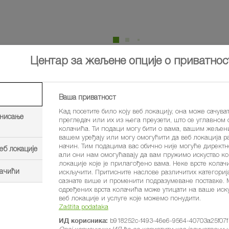
Центар за жељене опције о приватнос
Ваша приватност
Кад посетите било коју веб локацију, она може сачува
инисање
прегледач или их из њега преузети, што се углавном
колачића. Ти подаци могу бити о вама, вашим жељен
вашем уређају или могу омогућити да веб локација р
начин. Тим подацима вас обично није могуће директ
еб локације
али они нам омогућавају да вам пружимо искуство к
Leskovac
Novi Sad
локације које је прилагођено вама. Неке врсте кола
лачићи
искључити. Притисните наслове различитих категориј
сазнате више и променити подразумеване поставке.
одређених врста колачића може утицати на ваше ис
веб локације и услуге које можемо понудити.
Zaštita podataka
ИД корисника:
b918252c-f493-46e6-9564-40703a25f07f
Овај кориснички ИД ће се користити као јединствени