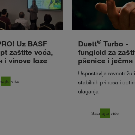
®
PRO! Uz BASF
Duett
Turbo -
t zaštite voća,
fungicid za zašti
 i vinove loze
pšenice i ječma
Uspostavlja ravnotežu
najte više
stabilnih prinosa i opt
ulaganja
east
Saznajte više