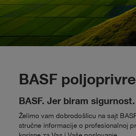
BASF poljoprivr
BASF. Jer biram sigurnost.
Želimo vam dobrodošlicu na sajt BASF
stručne informacije o profesionalnoj pro
korisne za Vas i Vaše poslovanje