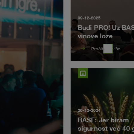
09-12-2025
Budi PRO! Uz BASF
vinove loze
east
Pročitajte više...
archive
20-12-2024
BASF: Jer biram
sigurnost već 40 