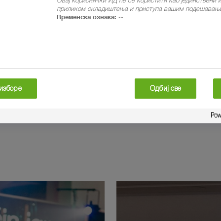
приликом складиштења и приступа вашим подешавањи
°C
16°C
33°C
2
Временска ознака:
--
5% / 0mm
2% / 0mm
4 m/s
4 m/s
изборе
Одбиј све