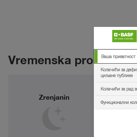
Vremenska prognoza
Ваша приватност
Колачићи за деф
циљане публике
Колачићи за рад в
Zrenjanin
Функционални ко