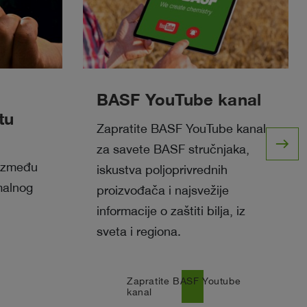
BASF YouTube kanal
tu
Zapratite BASF YouTube kanal
east
za savete BASF stručnjaka,
 između
iskustva poljoprivrednih
imalnog
proizvođača i najsvežije
informacije o zaštiti bilja, iz
sveta i regiona.
Zapratite BASF Youtube
north_east
kanal