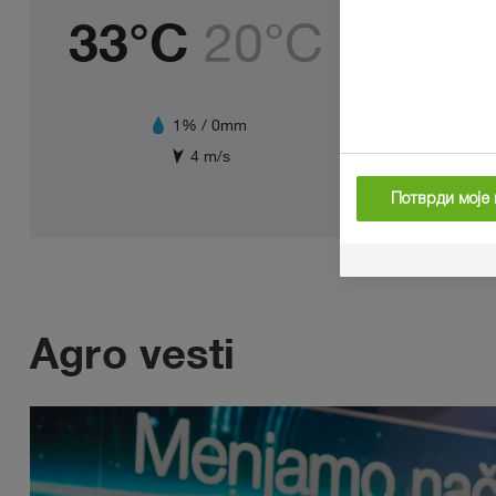
33°C
20°C
35
1% / 0mm
4 m/s
Потврди моје 
Agro vesti