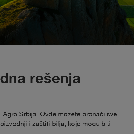
edna rešenja
 Agro Srbija. Ovde možete pronaći sve
izvodnji i zaštiti bilja, koje mogu biti