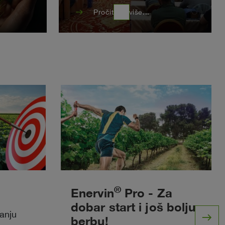
east
Pročitajte više...
®
Enervin
Pro - Za
dobar start i još bolju
anju
east
berbu!