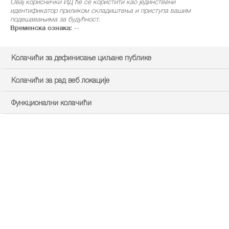
Овај кориснички ИД ће се користити као јединствени
идентификатор приликом складиштења и приступа вашим
подешавањима за будућност.
Временска ознака:
--
Колачићи за дефинисање циљане публике
Колачићи за рад веб локације
Функционални колачићи