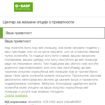
search
menu
Центар за жељене опције о приватности
Ваша приватност
Ваша приватност
®
Duett
Turbo - fungicid
Кад посетите било коју веб локацију, она може сачувати податке у
ваш прегледач или их из њега преузети, што се углавном обавља
путем колачића. Ти подаци могу бити о вама, вашим жељеним
za zaštitu pšenice i
поставкама, вашем уређају или могу омогућити да веб локација
ради на очекивани начин. Тим подацима вас обично није могуће
ječma
директно идентификовати, али они нам омогућавају да вам
пружимо искуство коришћења веб локације које је прилагођено
вама. Неке врсте колачића можете искључити. Притисните наслове
Uspostavlja ravnotežu između
различитих категорија ако желите да сазнате више и променити
подразумеване поставке. Међутим, блокирање одређених врста
stabilnih prinosa i optimalnog
колачића може утицати на ваше искуство коришћења веб
локације и услуге које можемо понудити.
ulaganja
Zaštita podataka
ИД корисника:
a6ca282a-125f-4352-a4c4-c0dcaf648f07