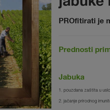
jabuke 
PROfitirati je
Prednosti pri
Jabuka
1. pouzdana zaštita u uslo
2. jačanje prirodnog imunit