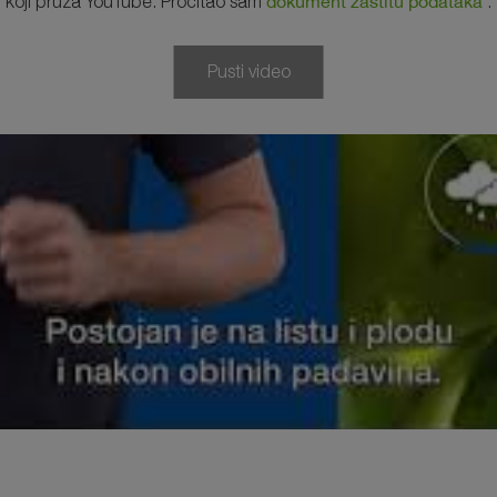
dokument zaštitu podataka
koji pruža YouTube. Pročitao sam
.
Pusti video