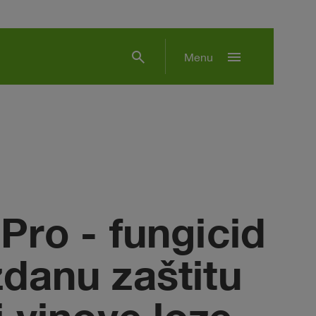
search
menu
Menu
Pro - fungicid
danu zaštitu