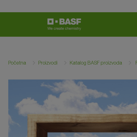
Početna
Proizvodi
Katalog BASF proizvoda