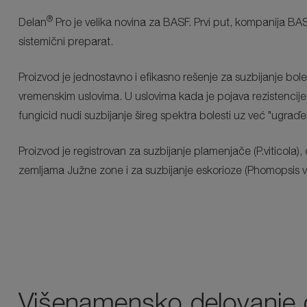
®
Delan
Pro je velika novina za BASF. Prvi put, kompanija BA
sistemični preparat.
Proizvod je jednostavno i efikasno rešenje za suzbijanje bole
vremenskim uslovima. U uslovima kada je pojava rezistencij
fungicid nudi suzbijanje šireg spektra bolesti uz već "ugraďen
Proizvod je registrovan za suzbijanje plamenjače (P.viticola), c
zemljama Južne zone i za suzbijanje eskorioze (Phomopsis vit
Višenamensko delovanje 