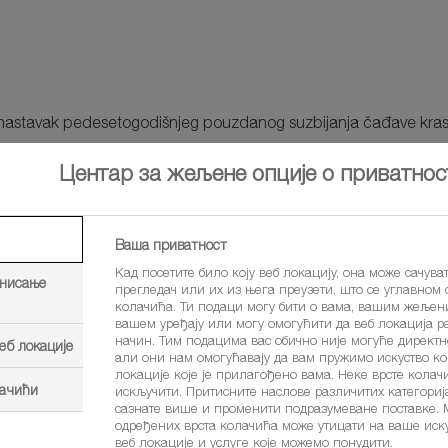
a nastavak pedesetogodišnjeg pouzdanog suzbijanja čađave krast
Центар за жељене опције о приватнос
Ваша приватност
Кад посетите било коју веб локацију, она може сачува
astom voću u EU
инисање
прегледач или их из њега преузети, што се углавном
колачића. Ти подаци могу бити о вама, вашим жељен
a prirodnih mehanizama otporsnosti (SAR)
вашем уређају или могу омогућити да веб локација р
начин. Тим подацима вас обично није могуће директ
еб локације
али они нам омогућавају да вам пружимо искуство к
uke, Alternaria pomi, Nectria galigena, Gloeosporium sp.)
локације које је прилагођено вама. Неке врсте кола
лачићи
искључити. Притисните наслове различитих категориј
сазнате више и променити подразумеване поставке.
одређених врста колачића може утицати на ваше ис
веб локације и услуге које можемо понудити.