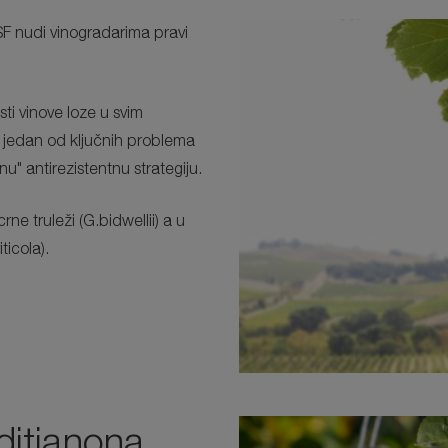
SF nudi vinogradarima pravi
sti vinove loze u svim
e jedan od ključnih problema
u" antirezistentnu strategiju.
rne truleži (G.bidwellii) a u
icola).
ditianona