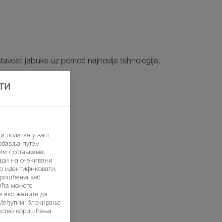
avosti jabuke uz pomoć najnovije tehnologije.
ти
ти податке у ваш
 обавља путем
им поставкама,
ади на очекивани
но идентификовати,
оришћења веб
чића можете
а ако желите да
 Међутим, блокирање
куство коришћења