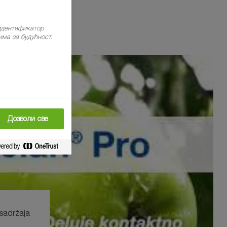
 идентификатор
ма за будућност.
Дозволи све
 sadržaja