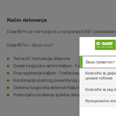
Način delovanja
Delan® Pro
je novi fungicid iz kompanije BASF i predstavlj
Delan® Pro
– šta je novo?
Tečna SC formulacija ditianona
Ваша приватност
Dodat fungicidno aktivni Kalijum - Fosfit
Prva registracija Kalijum - Fosfita kao fungicida u jabuč
Колачићи за деф
циљане публике
Kombinacija snažnog preventivnog delovanja i aktivacij
Direktna fungicidna aktivnost Kalijum-Fosfita
Колачићи за рад в
Potencijalno proširenje spektra delovanja (pepelnica jab
Функционални ко