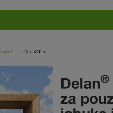
Fungicidi
Delan® Pro
®
Delan
za pouz