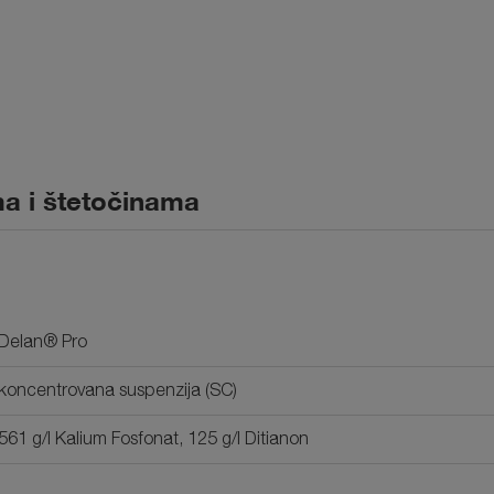
a i štetočinama
Delan® Pro
koncentrovana suspenzija (SC)
561 g/l Kalium Fosfonat, 125 g/l Ditianon