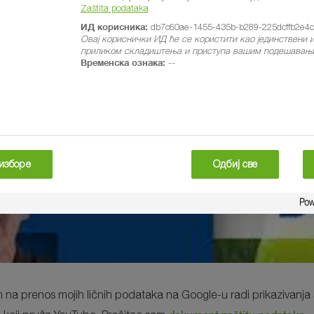
Zaštita podataka
ИД корисника:
db7c60ae-1455-435b-b289-225dcffb2e4c
Овај кориснички ИД ће се користити као јединствени
приликом складиштења и приступа вашим подешавањи
Временска ознака:
--
изборе
Одбиј све
m na prenos mojih ličnih podataka na Google-u radi prikazivanja