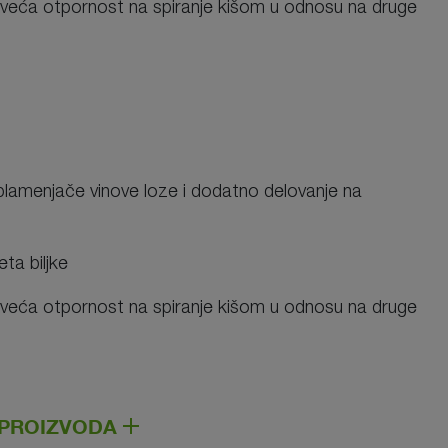
ajveća otpornost na spiranje kišom u odnosu na druge
 plamenjače vinove loze i dodatno delovanje na
eta biljke
ajveća otpornost na spiranje kišom u odnosu na druge
E PROIZVODA