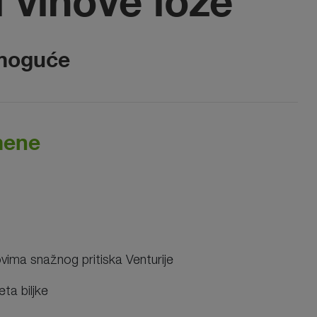
i vinove loze
 moguće
mene
vima snažnog pritiska Venturije
eta biljke