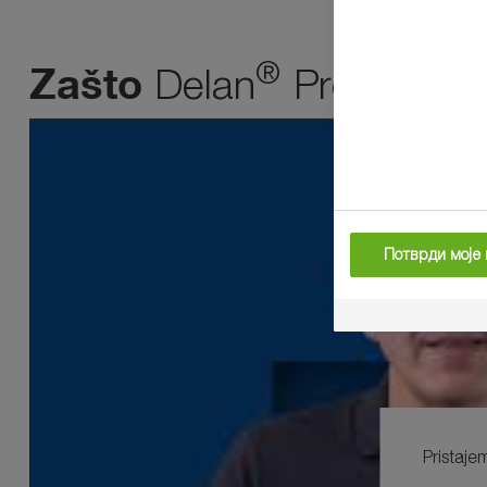
®
Zašto
Delan
Pro?
Потврди моје 
Pristaje