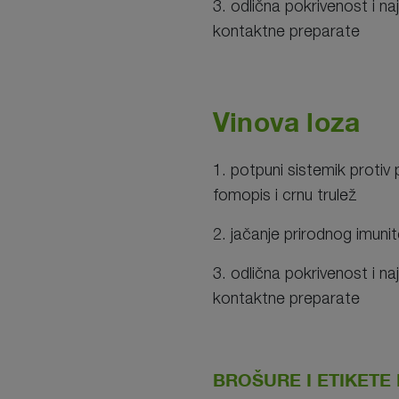
3. odlična pokrivenost i n
kontaktne preparate
Vinova loza
1. potpuni sistemik protiv
fomopis i crnu trulež
2. jačanje prirodnog imunit
3. odlična pokrivenost i n
kontaktne preparate
BROŠURE I ETIKET