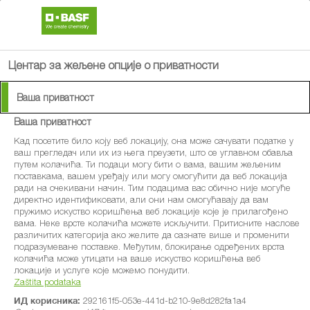
search
menu
Центар за жељене опције о приватности
Ваша приватност
Ваша приватност
®
Bellis
Кад посетите било коју веб локацију, она може сачувати податке у
ваш прегледач или их из њега преузети, што се углавном обавља
путем колачића. Ти подаци могу бити о вама, вашим жељеним
Fungicidi
поставкама, вашем уређају или могу омогућити да веб локација
ради на очекивани начин. Тим подацима вас обично није могуће
директно идентификовати, али они нам омогућавају да вам
пружимо искуство коришћења веб локације које је прилагођено
вама. Неке врсте колачића можете искључити. Притисните наслове
различитих категорија ако желите да сазнате више и променити
подразумеване поставке. Међутим, блокирање одређених врста
колачића може утицати на ваше искуство коришћења веб
локације и услуге које можемо понудити.
Zaštita podataka
ИД корисника:
292161f5-053e-441d-b210-9e8d282fa1a4