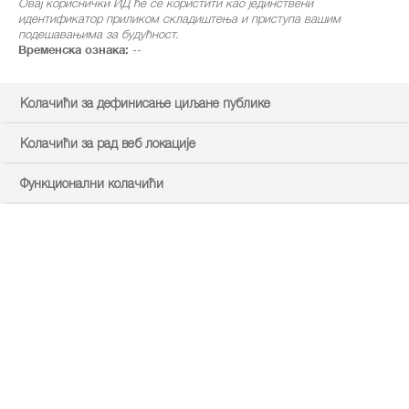
Овај кориснички ИД ће се користити као јединствени
идентификатор приликом складиштења и приступа вашим
подешавањима за будућност.
Временска ознака:
--
Колачићи за дефинисање циљане публике
Колачићи за рад веб локације
Функционални колачићи